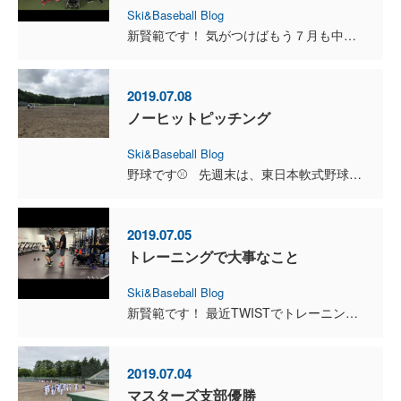
Ski&Baseball Blog
新賢範です！ 気がつけばもう７月も中盤に向かっていますね！外も日中は気温がそこそこ高めなのですが、私の住んでいる地域では朝晩は気温が低く、半袖で外に出るとまだまだ肌寒く感じます。もう少しで夏バテ...
2019.07.08
ノーヒットピッチング
Ski&Baseball Blog
野球です⚾️ 先週末は、東日本軟式野球大会の地区予選決勝でした。 結果は1対0で勝利しました❗þ...
2019.07.05
トレーニングで大事なこと
Ski&Baseball Blog
新賢範です！ 最近TWISTでトレーニングしすぎて今まで着れていた服が小さくなってくるほど順調に身体は仕上がってきている私です。今日はここ最近のトレーニングで感じたことを書きたいと思います。トレ...
2019.07.04
マスターズ支部優勝