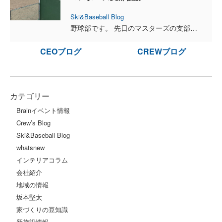
Ski&Baseball Blog
野球部です。 先日のマスターズの支部大会は優勝しました！決勝戦では吉田投手の好投とブレインの猛打でコールド勝ちに終わりました。次は全道大会がありますので、必ず勝ち上がって全国大会に行きたいと思い...
CEOブログ
CREWブログ
カテゴリー
Brainイベント情報
Crew’s Blog
Ski&Baseball Blog
whatsnew
インテリアコラム
会社紹介
地域の情報
坂本堅太
家づくりの豆知識
新施設情報