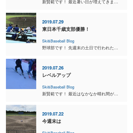
新賢範です！ 最近暑い日が増えてきましたね！先週までの天気とは変わり本格的に夏の気候になってきそうですね！気温が高いと、どうしても体力は消費されていきます。身体は熱を冷まそうと汗を出しますので、...
2019.07.29
東日本千歳支部優勝！
Ski&Baseball Blog
野球部です！ 先週末の土日で行われた東日本千歳支部大会は優勝しました！優勝したことにより９月に行われる東日本南北海道大会に進出出来ます。１戦１戦大事に戦ってきて昨日の決勝戦では、走攻守すべてが上...
2019.07.26
レベルアップ
Ski&Baseball Blog
新賢範です！ 最近はなかなか晴れ間が出ることがなくどんよりした天気が続いてますね！その中でも私はしっかりとトレーニングを行っています。最近はプログラムも変わり、高重量を扱うウエイトトレーニングを...
2019.07.22
今週末は
Ski&Baseball Blog