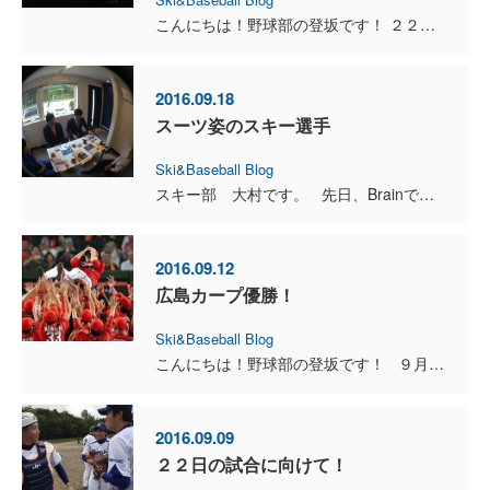
こんにちは！野球部の登坂です！ ２２日の試合が無くなって２５日に試合が 移行したので２５日の試合に向けて 走り込みました！ 投手は走り込みがとても重要です！ ２５日の相手...
2016.09.18
スーツ姿のスキー選手
Ski&Baseball Blog
スキー部 大村です。 先日、Brainでサポートしている石井選手と今期からサポートをすることが決まった中村選手が遠征前に来てくれました。 今期の活動予定のお話や選手目線...
2016.09.12
広島カープ優勝！
Ski&Baseball Blog
こんにちは！野球部の登坂です！ ９月１１日に広島カープが２５年ぶりにリーグ優勝しました！ 瞬間視聴率は７１%だそうです！ 先発は黒田投手でした。 新井選手と...
2016.09.09
２２日の試合に向けて！