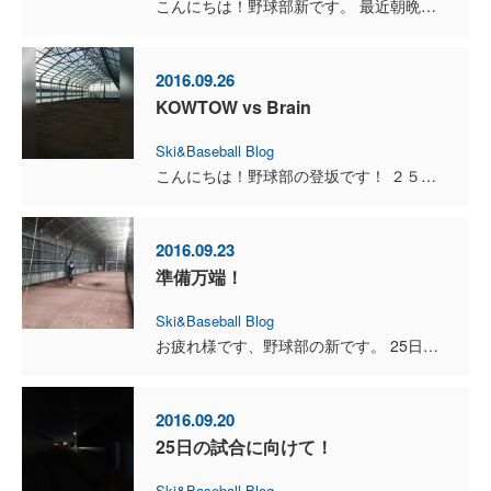
こんにちは！野球部新です。 最近朝晩の気温も徐々に下がってきて季節も本格的に秋って感じですね！ プロ野球のペナントもセリーグ、パリーグ優勝が決まりましたが、優勝するチームというのは ...
2016.09.26
KOWTOW vs Brain
Ski&Baseball Blog
こんにちは！野球部の登坂です！ ２５日に市民球場でKOWTOWと一戦やってきました！ 自分の投げ込み不足もあり、７回を投げきることが できませんでした。 良...
2016.09.23
準備万端！
Ski&Baseball Blog
お疲れ様です、野球部の新です。 25日の試合に向けてトレーニングも仕上げにかかってます。 何事も試合前というのは準備が大事だと思っていますので、 準備の内容によって発揮できるパフォー...
2016.09.20
25日の試合に向けて！
Ski&Baseball Blog