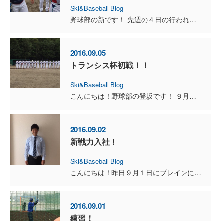
Ski&Baseball Blog
野球部の新です！ 先週の４日の行われた試合に自分は６回、７回と投げました。 ７年ぶりのマウンドでしたが何とか点差を守り抜くことができたので役目は果たせたかなと思います。 ですが変化球...
2016.09.05
トランシス杯初戦！！
Ski&Baseball Blog
こんにちは！野球部の登坂です！ ９月４日、日曜日に行われた野球の大会が ありました。 先発でしたが緊張はありませんでした。 新戦力の新さんも投げました！ 野球は中学までやっていたとの事で...
2016.09.02
新戦力入社！
Ski&Baseball Blog
こんにちは！昨日９月１日にブレインに入社しました新賢範です。 １年を通して仕事をしながら冬はスキーの活動、夏は野球部として 会社に貢献していきたいと思っています。 仕事、スキー、野球...
2016.09.01
練習！