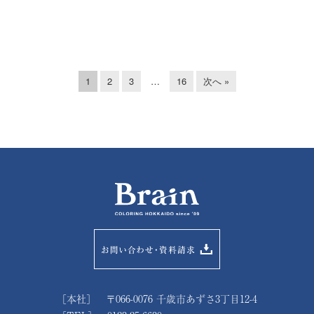
1
2
3
…
16
次へ »
［本社］ 〒066-0076 千歳市あずさ3丁目12-4