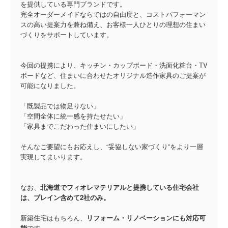
を提供している専門ブランドです。
完全オーダーメイドならではの自由度と、コストパフォーマン
スの高い提案力を兼ね備え、お客様一人ひとりの理想の住まい
づくりをサポートしています。
今回の提携により、キッチン・カップボード・洗面化粧台・TV
ボードなど、住まいに合わせたオリジナル造作家具のご提案が
可能になりました。
「既製品では物足りない」
「空間全体に統一感を持たせたい」
「家具までこだわった住まいにしたい」
そんなご要望にもお応えし、“妥協しない家づくり”をより一層
実現してまいります。
なお、
北海道でフィオレマテリアルと提携している住宅会社
は、ブレイン含めて2社のみ。
新築住宅はもちろん、
リフォーム・リノベーションにも対応可
能
です。