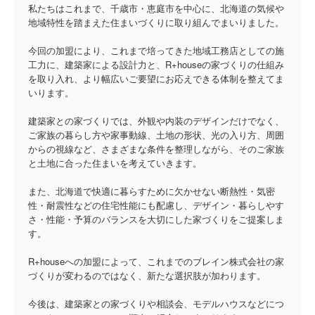
私たちはこれまで、千歳市・恵庭市を中心に、北海道の気候や
地域特性を踏まえた住まいづくりに取り組んでまいりました。
今回の加盟により、これまで培ってきた地域工務店としての施
工力に、建築家による設計力と、R+houseの家づくりの仕組み
を取り入れ、より幅広いご要望にお応えできる体制を整えてま
いります。
建築家との家づくりでは、外観や内装のデザインだけでなく、
ご家族の暮らし方や家事動線、土地の形状、光の入り方、周囲
からの視線など、さまざまな条件を整理しながら、そのご家族
と土地に合った住まいを考えていきます。
また、北海道で快適に暮らすために欠かせない断熱性・気密
性・耐震性などの住宅性能にも配慮し、デザイン・暮らしやす
さ・性能・予算のバランスを大切にした家づくりをご提案しま
す。
R+houseへの加盟によって、これまでのブレイン株式会社の家
づくりが変わるのではなく、新たな選択肢が加わります。
今後は、建築家との家づくりや相談会、モデルハウスなどにつ