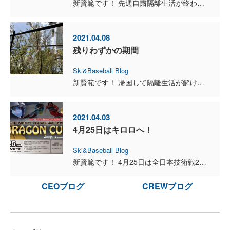
新賢範です！ 先週自粛隔離生活が終わり、昨日は中山峠スキー場で原田カップが行われていて、私は前走をしてきました！ 当日の天気は土砂降りの雨で3週間ぶりのスキーがまさかこの天気になるとは思っ...
2021.04.08
残りわずかの期間
Ski&Baseball Blog
新賢範です！ 帰国して隔離生活が解けるまであと2日になりました。この2週間部屋の中で出来る範囲で体力を維持するよう工夫してきましたが、毎日自重トレーニングだとウエイトトレーニングがしたくなってき...
2021.04.03
4月25日はキロロへ！
Ski&Baseball Blog
新賢範です！ 4月25日は全日本技術戦2連覇の武田竜さん主催のドラゴンカップがキロロにて開催されます！国内のトップレーサー達も特選組でガチンコの勝負をします！もちろん私も優勝狙って参戦いたします...
CEOブログ
CREWブログ