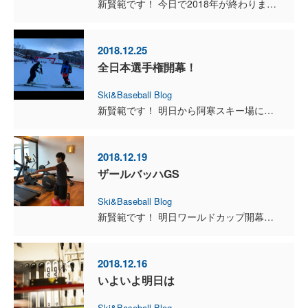
新賢範です！ 今日で2018年が終わりますね！私の中でこの1年はあっという間に終わってしまった気がします。今年はワールドカップ転戦などでシーズン前半から内容の濃い日程が続いていたからかなと思いま...
2018.12.25
全日本選手権開幕！
Ski&Baseball Blog
新賢範です！ 明日から阿寒スキー場にて全日本選手権が行われます。明日は男子GSのレースです。ブレインからは大村選手と新が出場します。2人とも世界選手権の切符を勝ち取りに戦いますので、応援よろしく...
2018.12.19
ザールバッハGS
Ski&Baseball Blog
新賢範です！ 明日ワールドカップ開幕戦の代替えレースがオーストリアのザールバッハにて行われます！コースは明日にならないとわかりませんが、前回同様かなり長いコースとの噂です。アルタバディアのコース...
2018.12.16
いよいよ明日は
Ski&Baseball Blog