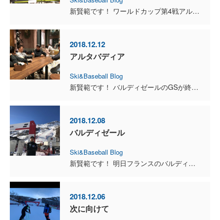
新賢範です！ ワールドカップ第4戦アルタバディアのGSが明日行われます。本日はレースコースでのフリースキーでした。1分ほど中斜面が続くロングコースです。明日のビブは79番です！明日も全力を出し切って...
2018.12.12
アルタバディア
Ski&Baseball Blog
新賢範です！ バルディゼールのGSが終わり、次の会場となるイタリアのアルタバディアに移動してきました。前回のバルディゼールでは目標としていた2本目に進むことは出来ませんでした。ワールドカップのコ...
2018.12.08
バルディゼール
Ski&Baseball Blog
新賢範です！ 明日フランスのバルディゼールにてワールドカップGS第3戦が行われます。 スタートは75番です。明日もフルアタックで30番以内を目指して頑張りますので応援よろしくお願いします！...
2018.12.06
次に向けて