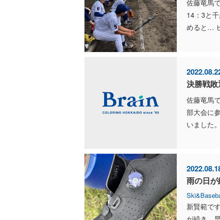
佐藤竜馬で
14：3と
めると… ヒ
2022.08.2
決勝戦敗
佐藤竜馬で
部大会に
いました。
2022.08.1
雨の日が
Ski&Baseba
新賢範で
が続き、