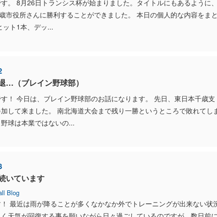
す。 8月26日トランシス杯が始まりました。タイトルにもあるように
千歳市役所さんに勝利することができました。 本日の個人的な内容をま
ット1本、デッ...
2
退…（ブレイン野球部）
す！ 今日は、ブレイン野球部のお話になります。 先日、東日本千歳支
参加して来ました。 南北海道大会まで残り一勝というところで敗れてし
野球は本業ではないの...
8
続いています
ll Blog
す！ 最近は雨が降ることが多くなかなか外でトレーニングが出来ない状
早く天気が回復する事を願いながら日々過ごしているのですが、数日前