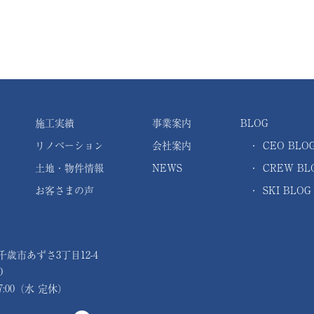
施工実績
事業案内
BLOG
リノベーション
会社案内
・
CEO BLO
土地・物件情報
NEWS
・
CREW BL
お客さまの声
・
SKI BLOG
 千歳市あずさ3丁目12-4
0
7:00（水 定休）