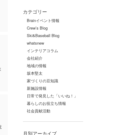
、
と
カテゴリー
Brainイベント情報
Crew’s Blog
Ski&Baseball Blog
whatsnew
インテリアコラム
会社紹介
地域の情報
ま
坂本堅太
家づくりの豆知識
新施設情報
日常で発見した「いいね！」
暮らしのお役立ち情報
社会貢献活動
況
月別アーカイブ
に