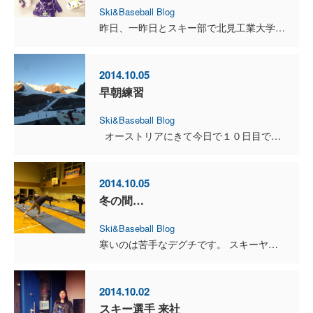
Ski&Baseball Blog
昨日、一昨日とスキー部で北見工業大学のスキーブーツの測定に行きました。 スカイテックというターンシュミレーションマシーンを使用しての内傾角の測定と ...
2014.10.05
早朝練習
Ski&Baseball Blog
オーストリアにきて今日で１０日目です。 ピッツタールでの雪上トレーニングは毎日が早朝練習です。 ゲレンデに向かう電車に７時１５分に乗ります。 ...
2014.10.05
冬の間…
Ski&Baseball Blog
寒いのは苦手なデグチです。 スキーヤーの皆さんにとっては シーズンインになるので 楽しみな方が多いようですね。 夏の間、このブログでもお知らせしていた野球部の活動。 冬の間は体育...
2014.10.02
スキー選手 来社