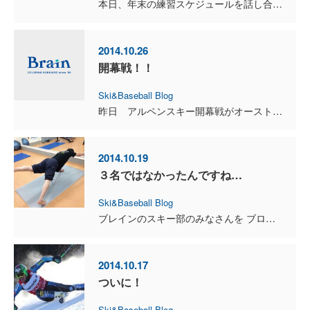
本日、年末の練習スケジュールを話し合いました。 いよいよ国内開幕戦まで二ヵ月をきりました。 メンバーの中には、シーズンインまでの期間、昼休み返上でファーストステップで追い込みトレーニングを...
2014.10.26
開幕戦！！
Ski&Baseball Blog
昨日 アルペンスキー開幕戦がオーストリアのセルデンという町で開催されました。 昨日は女子組のレースでした。女子の結果はファイナル(2本目)に進むことができなかったようですね。 日本チームの...
2014.10.19
３名ではなかったんですね…
Ski&Baseball Blog
ブレインのスキー部のみなさんを ブログで紹介しようと社長とお話ししていたのですが デグチ「では３名を順番に１人ずつ紹介しますね！」 社長 「え？５名だよ。」 デグチ「？！」 ...
2014.10.17
ついに！
Ski&Baseball Blog