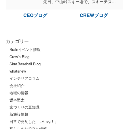
先日、中山峠スキー場で、スキーテスト・ブーツテスト 今季初、マスターズチーム・ヤングチーム フルに近いメンバーがそろい行われました。 来季に向けた道具選びや調整を十分に...
CEOブログ
CREWブログ
カテゴリー
Brainイベント情報
Crew’s Blog
Ski&Baseball Blog
whatsnew
インテリアコラム
会社紹介
地域の情報
坂本堅太
家づくりの豆知識
新施設情報
日常で発見した「いいね！」
暮らしのお役立ち情報