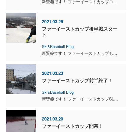
新賢範です！ ファーイーストカップロシアシリーズが終了しました。最後のGSは第3戦目28位、第4戦目が12位と今回のシリーズではベストのリザルトでした。また来季の中国から始まるファーイーストカッ...
2021.03.25
ファーイーストカップ後半戦スター
ト
Ski&Baseball Blog
新賢範です！ ファーイーストカップも後半に差し掛かりました。まずはSL第3戦は1本目コースアウト、第4戦は21位という結果でした！この2戦からはコースが変わり急斜面のレースでコースアウトする選手...
2021.03.23
ファーイーストカップ前半終了！
Ski&Baseball Blog
新賢範です！ ファーイーストカップSL2戦が終わり今遠征の前半戦が終了しました。SLのレースでは1戦目26位、2戦がコースアウトという結果でした。SLもだいぶ滑りが良くなってきて、自分のしたい動...
2021.03.20
ファーイーストカップ開幕！