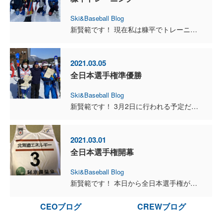
Ski&Baseball Blog
新賢範です！ 現在私は糠平でトレーニングを行っております！この時期の糠平は来た事がなかったのですが、天気と雪の条件がかなり良く最高のトレーニングが出来ています。昨日今日はGSのトレーニングをして...
2021.03.05
全日本選手権準優勝
Ski&Baseball Blog
新賢範です！ 3月2日に行われる予定だった全日本選手権男子GSは悪天候のため延期となり昨日行われました。結果は1本目5位の位置につけて2本目で逆転をし2位まで上がり準優勝する事が出来ました！今回...
2021.03.01
全日本選手権開幕
Ski&Baseball Blog
新賢範です！ 本日から全日本選手権が阿寒で行われています。明日は男子GSです！ブレインからは新賢範、大村和哉がエントリーしています。もちろん今回の目標は優勝です！大会コースも何本か滑って来ました...
CEOブログ
CREWブログ