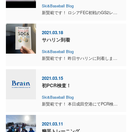
Ski&Baseball Blog
新賢範です！ ロシアFEC初戦のGS2レースが終わりました！1日目は2本目で失速してしまい24位と本日は序盤のウェーブでコースアウトしてしまいました。日本人選手の中で加藤選手、石井選手はかなりレ...
2021.03.18
サハリン到着
Ski&Baseball Blog
新賢範です！ 昨日サハリンに到着しました。飛行機降りてから予想以上に時間がかかり夜遅くの到着になりましたが本日トレーニングを行ってきました。気候は北海道よりもやや寒く、コースは硬く仕上がっていた...
2021.03.15
初PCR検査！
Ski&Baseball Blog
新賢範です！ 本日成田空港にてPCR検査を受けて来ました！出発は17日なのですが、何かあってからでは対処しきれないのでリスクヘッジで前もって検査を受ける事にしました。私自身PCR検査は初めてなの...
2021.03.11
糠平トレーニング