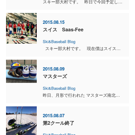
スキー部大村です。 昨日で今回予定していたトレーニングがすべて終了しました。 今回の遠征では昨シーズン怪我をした膝の状態の確認と今シーズンの土台の準...
2015.08.15
スイス Saas-Fee
Ski&Baseball Blog
スキー部大村です。 現在僕はスイスSaas-Feeにてトレーニングをしています。 ここでは大回転のトレーニング中心です。 今年からお世...
2015.08.09
マスターズ
Ski&Baseball Blog
昨日、月形で行われた マスターズ南北海道大会 ブレインの一回戦は 残念ながら 苫小牧のたいせつ総合サービスに ２−１で敗退いたしました。 応援してくださったみなさん ありがと...
2015.08.07
第2クール終了
Ski&Baseball Blog