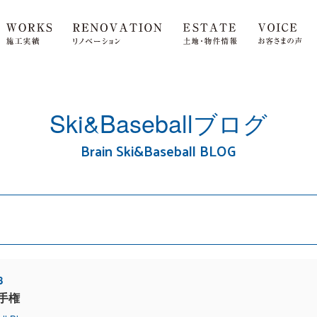
Ski&Baseballブログ
Brain Ski&Baseball BLOG
8
手権