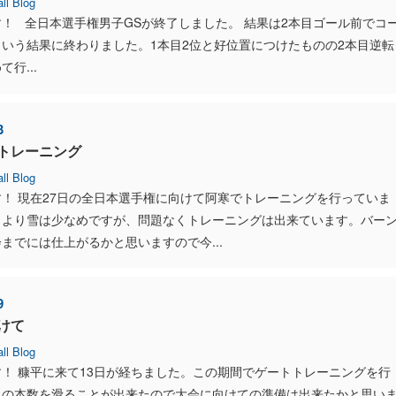
ll Blog
！ 全日本選手権男子GSが終了しました。 結果は2本目ゴール前でコ
いう結果に終わりました。1本目2位と好位置につけたものの2本目逆転
行...
3
トレーニング
ll Blog
！ 現在27日の全日本選手権に向けて阿寒でトレーニングを行っていま
もより雪は少なめですが、問題なくトレーニングは出来ています。バー
までには仕上がるかと思いますので今...
9
けて
ll Blog
！ 糠平に来て13日が経ちました。この期間でゲートトレーニングを行
りの本数を滑ることが出来たので大会に向けての準備は出来たかと思い