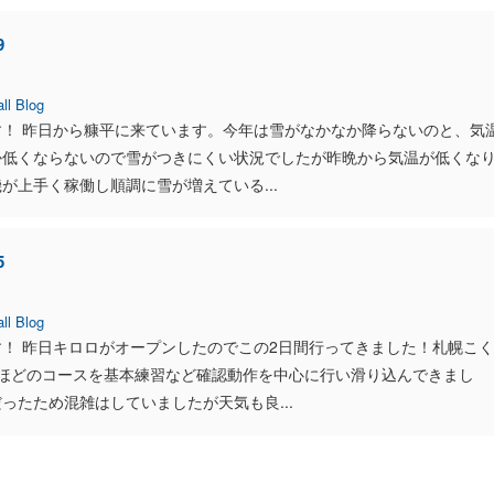
9
ll Blog
す！ 昨日から糠平に来ています。今年は雪がなかなか降らないのと、気
か低くならないので雪がつきにくい状況でしたが昨晩から気温が低くな
が上手く稼働し順調に雪が増えている...
5
ll Blog
！ 昨日キロロがオープンしたのでこの2日間行ってきました！札幌こく
ロほどのコースを基本練習など確認動作を中心に行い滑り込んできまし
ったため混雑はしていましたが天気も良...