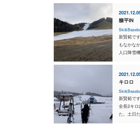
2021.12.0
糠平IN
Ski&Baseba
新賢範で
もなかな
人口降雪機
2021.12.0
キロロ
Ski&Baseba
新賢範です
全長2キ
た。土日だ