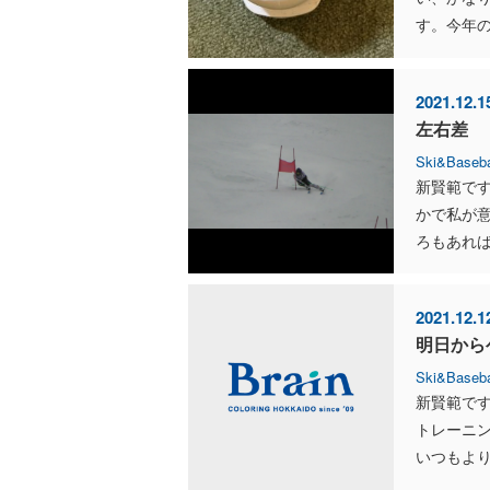
す。今年の
2021.12.1
左右差
Ski&Baseba
新賢範です
かで私が
ろもあれば
2021.12.1
明日から
Ski&Baseba
新賢範です
トレーニ
いつもより