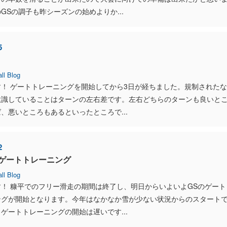
GSの調子も昨シーズンの始めよりか...
5
ll Blog
！ ゲートトレーニングを開始してから3日が経ちました。規制されたな
意識していることはターンの左右差です。左右どちらのターンも良いと
、悪いところもあるといったところで...
2
ゲートトレーニング
ll Blog
！ 糠平でのフリー滑走の期間は終了し、明日からいよいよGSのゲート
ングが開始となります。今年はなかなか雪が少ない状況からのスタート
ゲートトレーニングの開始は遅いです...