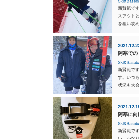
Ski&Baseba
新賢範です
スアウトと
を狙い攻めて
2021.12.2
阿寒での
Ski&Baseba
新賢範です
す。いつ
状況も大会
2021.12.1
阿寒に向
Ski&Baseba
新賢範です
い、かな