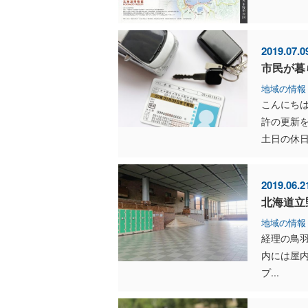
2019.07.0
市民が暮
地域の情報
こんにち
許の更新
土日の休日
2019.06.2
北海道立
地域の情報
経理の鳥羽
内には屋内
プ...