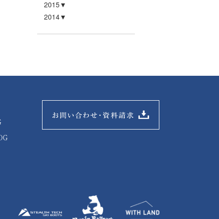
2015
2014
G
OG