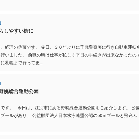
9
らしやすい街に
は。経理の佐藤です。 先日、３０年ぶりに千歳警察署に行き自動車運転
を行いました。 前職の時は仕事が忙しく平日の手続きが出来なかったの
に札幌まで行って更...
1
野幌総合運動公園
です。 今日は、江別市にある野幌総合運動公園をご紹介します。 公
プールがあり、 公益財団法人日本水泳連盟公認の50ｍプールと飛込み