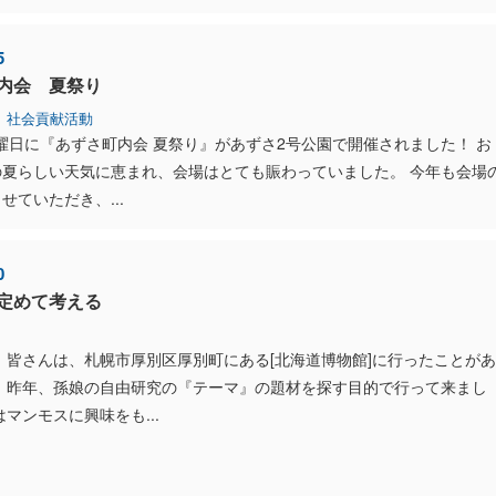
5
内会 夏祭り
社会貢献活動
土曜日に『あずさ町内会 夏祭り』があずさ2号公園で開催されました！ お
の夏らしい天気に恵まれ、会場はとても賑わっていました。 今年も会場
せていただき、...
0
定めて考える
 皆さんは、札幌市厚別区厚別町にある[北海道博物館]に行ったことがあ
？ 昨年、孫娘の自由研究の『テーマ』の題材を探す目的で行って来まし
はマンモスに興味をも...