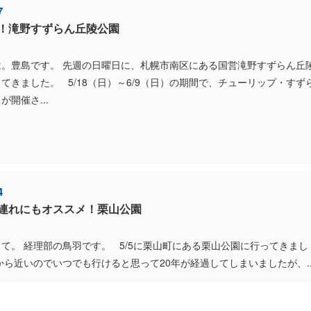
7
！滝野すずらん丘陵公園
は。豊島です。 先週の日曜日に、札幌市南区にある国営滝野すずらん丘
てきました。 5/18（日）～6/9（日）の期間で、チューリップ・すず
が開催さ...
4
連れにもオススメ！栗山公園
て。 経理部の鳥羽です。 5/5に栗山町にある栗山公園に行ってきまし
から近いのでいつでも行けると思って20年が経過してしまいましたが、..