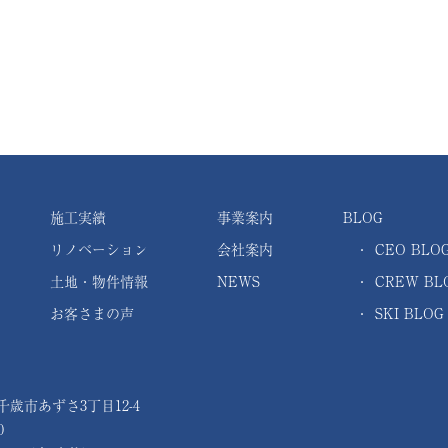
施工実績
事業案内
BLOG
リノベーション
会社案内
・
CEO BLO
土地・物件情報
NEWS
・
CREW BL
お客さまの声
・
SKI BLOG
 千歳市あずさ3丁目12-4
0