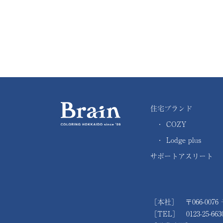
住宅ブランド
・
COZY
・
Lodge plus
サポートアスリート
［本社］ 〒066-0076
［TEL］ 0123-25-663