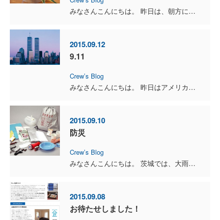
みなさんこんにちは。 昨日は、朝方に関東周辺で震度５弱の地震、 夜に日高地方で震度４の地震がありましたね。 みなさん、防災グッズの準備は整っていますか？ いつ何が起こってもすぐ...
2015.09.12
9.11
Crew’s Blog
みなさんこんにちは。 昨日はアメリカ同時多発テロ事件から14年でしたね。 当時はまだ幼かったので、 記憶としては、テロが起きて、 ２棟の高いビルに飛行機が激突して、 最終...
2015.09.10
防災
Crew’s Blog
みなさんこんにちは。 茨城では、大雨の影響で鬼怒川が氾濫し、 救助活動が続いていますね。 ニュースの映像を見ていると、 東日本大震災の津波被害を思い出します。 2011....
2015.09.08
お待たせしました！