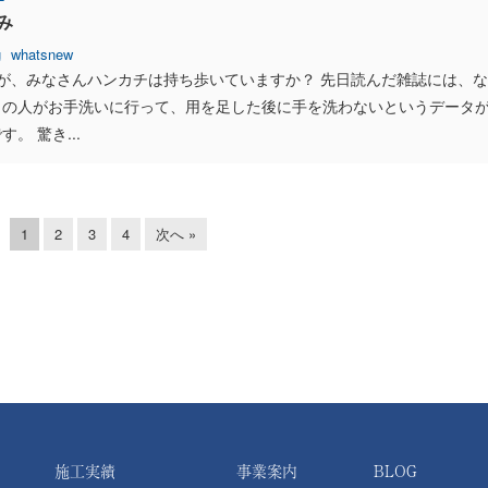
み
g
whatsnew
が、みなさんハンカチは持ち歩いていますか？ 先日読んだ雑誌には、な
％の人がお手洗いに行って、用を足した後に手を洗わないというデータ
。 驚き...
1
2
3
4
次へ »
施工実績
事業案内
BLOG