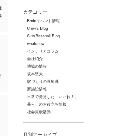
ほ
カテゴリー
高
Brainイベント情報
Crew’s Blog
Ski&Baseball Blog
whatsnew
インテリアコラム
会社紹介
地域の情報
。
坂本堅太
ま
家づくりの豆知識
新施設情報
日常で発見した「いいね！」
暮らしのお役立ち情報
社会貢献活動
月別アーカイブ
り