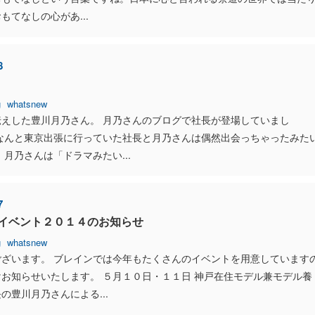
もてなしの心があ...
8
g
whatsnew
伝えした豊川月乃さん。 月乃さんのブログで社長が登場していまし
 なんと東京出張に行っていた社長と月乃さんは偶然出会っちゃったみた
 月乃さんは「ドラマみたい...
7
イベント２０１４のお知らせ
g
whatsnew
ございます。 ブレインでは今年もたくさんのイベントを用意しています
お知らせいたします。 ５月１０日・１１日 神戸在住モデル兼モデル養
の豊川月乃さんによる...