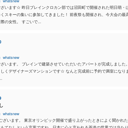
g
whatsnew
ございます☆ 昨日ブレインクロカン部では沼田町で開催された明日萌・
歩くスキーの集いに参加してきました！ 前夜祭も開催され、今大会の最
際の女性。 すごいで...
0
g
whatsnew
ございます。 ブレインで建築させていただいたアパートが完成しました
らしくデザイナーズマンションです☆ なんと完成前に予約で満室になり
.
9
し
g
whatsnew
ございます。 東京オリンピック開催で盛り上がったときによく聞かれた
おもてなしという言葉ですね。日本に心と言われる茶道の世界では当た