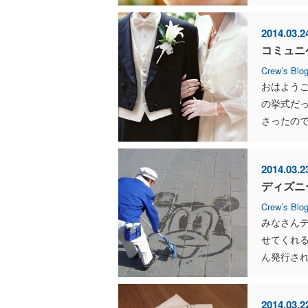
2014.03.2
コミュニ
Crew’s Blo
おはようご
の挙式だ
さったので
2014.03.2
ディズニ
Crew’s Blo
みなさん
せてくれ
ん発行され
2014.03.2