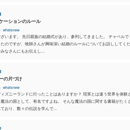
4
ケーションのルール
g
whatsnew
ざいます。 先日親族の結婚式があり、参列してきました。 チャペルで
ったのですが、牧師さんが興味深い結婚のルールについてお話ししてく
みなさんにもお伝えし...
3
ーの片づけ
g
whatsnew
ディズニーランドに行ったことはありますか？ 現実とは違う世界を体験
る魔法の国として、有名ですよね。 そんな魔法の国に関する書籍がたく
ており、数々の伝説を学んで...
2