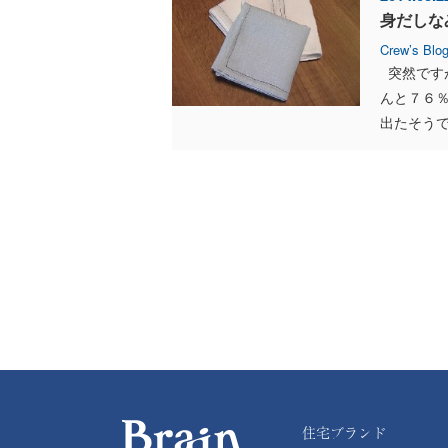
身だしな
Crew’s Blo
突然です
んと７６
出たそうです
住宅ブランド