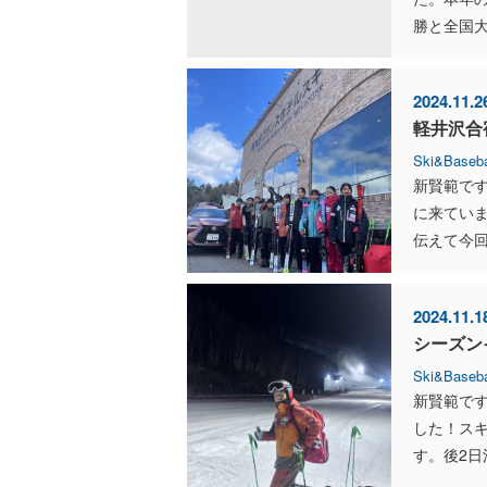
勝と全国大
2024.11.2
軽井沢合
Ski&Baseba
新賢範で
に来てい
伝えて今回
2024.11.1
シーズン
Ski&Baseba
新賢範で
した！ス
す。後2日