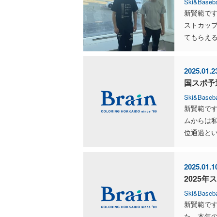
Ski&Baseba
新賢範で
ストカッ
てもらえる
2025.01.2
国スポ予
Ski&Baseba
新賢範で
ムからは私
位通過とい
2025.01.1
2025年
Ski&Baseba
新賢範です
た。本年