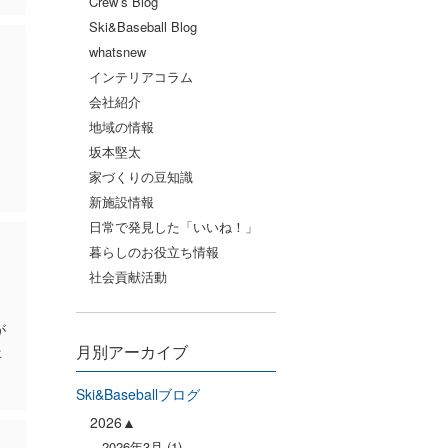
Crew’s Blog
Ski&Baseball Blog
whatsnew
インテリアコラム
会社紹介
地域の情報
ス
坂本堅太
。
家づくりの豆知識
新施設情報
日常で発見した「いいね！」
暮らしのお役立ち情報
社会貢献活動
が
月別アーカイブ
年
Ski&Baseballブログ
2026
2026年3月
(1)