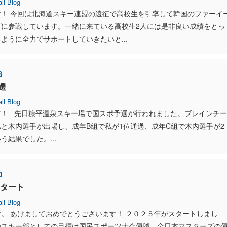
ll Blog
す！ 今回は北海道スキー連盟の遠征で高校生を引率して韓国のファーイ
プに参戦しています。一緒に来ている高校生2人には是非良い成績をとっ
ように全力でサポートしていきたいと...
3
選
ll Blog
す！ 先日糠平温泉スキー場で国スポ予選が行われました。ブレインチー
と木内選手が出場し、成年B組で私が1位通過、成年C組で木内選手が2
う結果でした。...
0
スタート
ll Blog
。 あけましておめでとうございます！ ２０２５年がスタートしまし
のスキー部としての目標は国民スポーツ大会優勝、全日本マスターズの