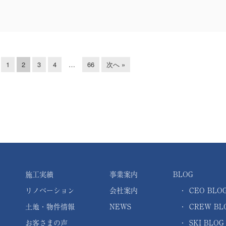
1
2
3
4
…
66
次へ »
施工実績
事業案内
BLOG
リノベーション
会社案内
・
CEO BLO
土地・物件情報
NEWS
・
CREW BL
お客さまの声
・
SKI BLOG