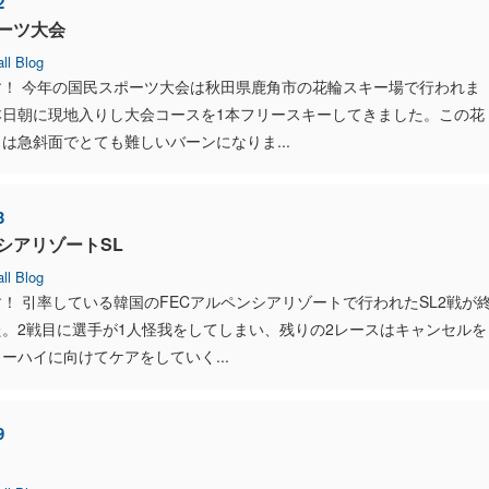
2
ーツ大会
ll Blog
す！ 今年の国民スポーツ大会は秋田県鹿角市の花輪スキー場で行われま
本日朝に現地入りし大会コースを1本フリースキーしてきました。この花
は急斜面でとても難しいバーンになりま...
3
シアリゾートSL
ll Blog
！ 引率している韓国のFECアルペンシアリゾートで行われたSL2戦が
。2戦目に選手が1人怪我をしてしまい、残りの2レースはキャンセルを
ーハイに向けてケアをしていく...
9