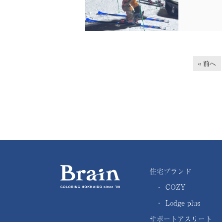
« 前へ
住宅ブランド
・
COZY
・
Lodge plus
サポートアスリート