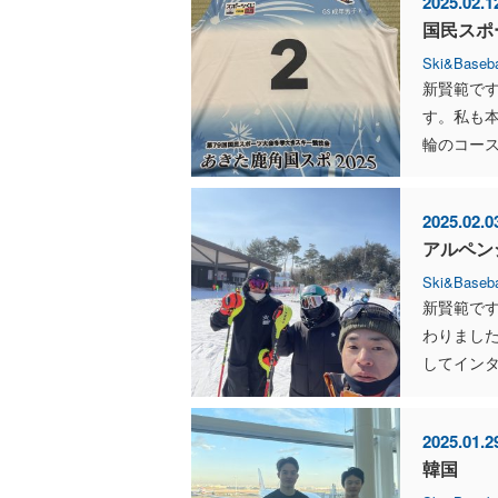
2025.02.1
国民スポ
Ski&Baseba
新賢範で
す。私も
輪のコース
2025.02.0
アルペン
Ski&Baseba
新賢範です
わりました
してインタ
2025.01.2
韓国