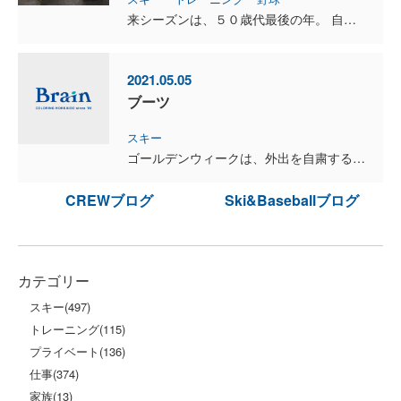
来シーズンは、５０歳代最後の年。 自分との約束を果たすために、もう一年だけしっかりとトレーニングを行います。 昨日は全日本スキー技術選手権２連覇の武田竜選手、女子総合４位の大場優希選手、全...
2021.05.05
ブーツ
スキー
ゴールデンウィークは、外出を自粛する予定でしたが、1日だけキロロに行ってきました。 友人がどうしても、来期のブーツをテストしたいと言うので、お付き合いしてきました。 バーンは緩んでいました...
CREWブログ
Ski&Baseballブログ
カテゴリー
スキー
(497)
トレーニング
(115)
プライベート
(136)
仕事
(374)
家族
(13)