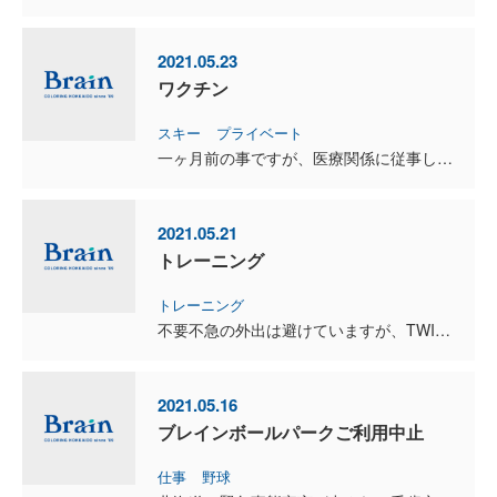
2021.05.23
ワクチン
スキー
プライベート
一ヶ月前の事ですが、医療関係に従事している長女が、コロナワクチンを接種。 接種後体調が悪くなり家族LINEに、「体調が悪くて買い物に行けないので、飲み物と食料を届けて欲しい」とSOS。 妻...
2021.05.21
トレーニング
トレーニング
不要不急の外出は避けていますが、TWISTには週２回通っています。 車で行って、トレーニングして帰ってくるだけで、一切寄り道はしません。 トレーニングも５人以下で、トレーニングルームの換気...
2021.05.16
ブレインボールパークご利用中止
仕事
野球