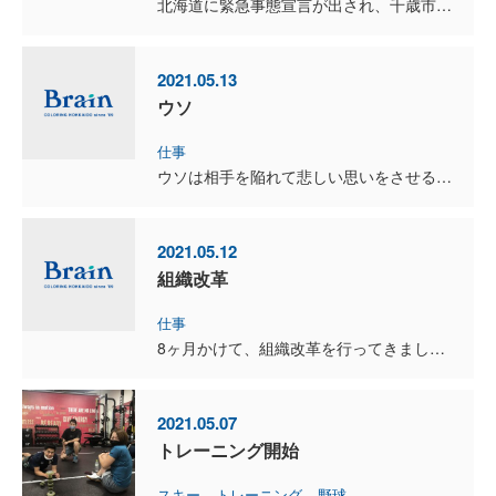
北海道に緊急事態宣言が出され、千歳市も５月１１日から５月３１日迄「千歳市新型コロナウィルス感染症集中対策期間」を設定しました。 これにより市民の行動が制限され、各種イベントや大会も中止及び延期に...
2021.05.13
ウソ
仕事
ウソは相手を陥れて悲しい思いをさせることになる 嘘はすぐにバレる バレてもその上にまたウソを重ねる そのうちどれがウソだか分からなくなる 世の中には騙せる相手と騙せない相手がい...
2021.05.12
組織改革
仕事
8ヶ月かけて、組織改革を行ってきました。 数年間我慢してきたことがあったのですが、さすがに限界！ あれが欲しい？これが必要？誰が悪い？出来ない？無理？ だったら1年間、全て私がやって...
2021.05.07
トレーニング開始
スキー
トレーニング
野球