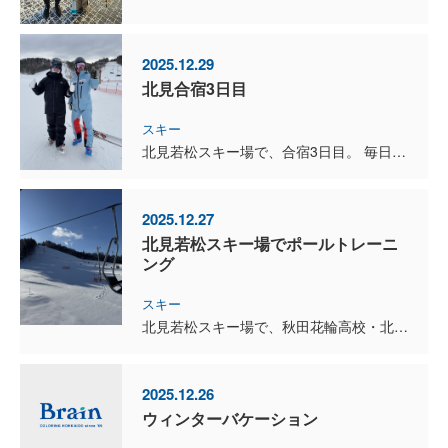
2025.12.29
北見合宿3日目
スキー
北見若松スキー場で、合宿3日目。 毎日角付けをしっかりしないとズレてしまうメチャ硬いアイスバーンですが、鈴木聡一郎コーチからは、「もっと雪面をえぐって、捻りこめ」とアドバイス。 滑り込んで硬いバー...
2025.12.27
北見若松スキー場でポールトレーニ
ング
スキー
北見若松スキー場で、秋田花輪高校・北見工業大学との合同ポールトレーニングに参加してきました。 バーンがかなり硬く、最初はなかなか上手く対応できず苦戦。6本ポール滑りましたが、本数を重ねるうちにか...
2025.12.26
ウィンターバケーション