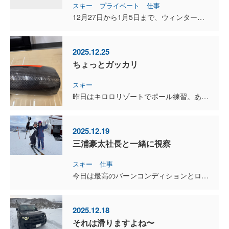
スキー
プライベート
仕事
12月27日から1月5日まで、ウィンターバケーションに入ります。 この時期は一年を振り返り、カラダと気持ちを整え、次の一年に向けて準備をする、そんな大切な時間です。 ま...
2025.12.25
ちょっとガッカリ
スキー
昨日はキロロリゾートでポール練習。あいにくの雨でしたが、荒れたバーンをしっかりと滑り込み、実戦を意識した練習になりました。 今回初めて使用した、ONE WAYのカーボンアームガード。数本滑ったあと、...
2025.12.19
三浦豪太社長と一緒に視察
スキー
仕事
今日は最高のバーンコンディションとロケーションの中、北海道グローバルの三浦豪太社長と一緒に、カムイリンクスの視察でした。 ゴンドラに乗ってミーティング、リフトに乗りながらミーティング。...
2025.12.18
それは滑りますよね〜