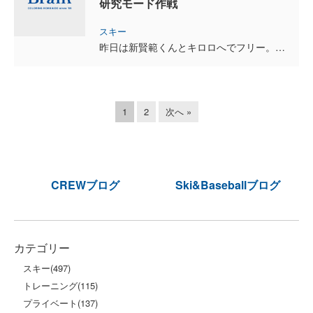
研究モード作戦
スキー
昨日は新賢範くんとキロロへでフリー。 雪もかなり増えてバーンも良く、抜けるような空気と最高のコンディションでした。 余市第1Bコースを十数本フリー滑走したのですが、今回は賢範くんの後ろをずっとつい...
1
2
次へ »
CREWブログ
Ski&Baseballブログ
カテゴリー
スキー
(497)
トレーニング
(115)
プライベート
(137)