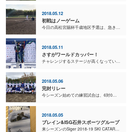
2018.05.12
初戦はノーゲーム
今日の高松宮賜杯千歳地区予選は、急きょ相手チームの棄権でノーゲーム。 切り換えてしっかりとした練習が出来たので、２週間後の地区代表戦に向けて調子を上げて行きます。 明日も練習がある...
2018.05.11
さすがワールドカッパー！
チャレンジするステージが高くなっていくと、出来ることをやっていては勝てなくなる。 まずは重要にみえることが100個あっても、最重要なひとつを見極めることが大切です。 勝つために考え...
2018.05.06
完封リレー
今シーズン始めての練習試合は、6対0で勝ちました。 投手陣は、吉田、登坂息子、一戸、樺沢、江川 投手と繫いで完封リレー。 攻撃陣も新加入の水口、三門選手が大活躍。 大村選手も特大ホー...
2018.05.05
ブレイン&ISG石井スポーツグループ
来シーズンのSiger 2018-19 SKI CATAROG！ P116〜P119に、ブレイン&ISG石井スポーツグループの企画が掲載されています。 現在詳細を詰めていま...