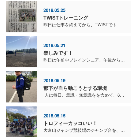
2018.05.25
TWISTトレーニング
昨日は仕事を終えてから、TWISTでトレーニングをしてきました。 TWISTは、ブレインスポーツマネジメントの事業部の一つです。 2016年の12月にオープンしてまだ1年半ですが、順調に会...
2018.05.21
楽しみです！
昨日は午前中ブレインシニア、午後からはブレインの練習でした。 2週間後には第1回全日本シニア軟式選手権（岡山県倉敷市）、来週は高松宮賜杯千歳地区決勝です。 全日本シニアは仕事の関係...
2018.05.19
部下が自ら動こうとする環境
人は毎日、意識・無意識をを含めて、6万回の決断をしているそうです。 決断とは決めて断ち切る、要するに過去に決別して未来に変化を起こすことで、結果を引き受ける覚悟という意味付けです。 ...
2018.05.15
トロフィーカッコいい！
大倉山ジャンプ競技場のジャンプ台を、着地ゾーンから頂上まで駆け上がる世界一過酷な４００メートル走「レッドブル４００」 400メートルリレー男子と400mリレーオープン（男女混合）に、TW...