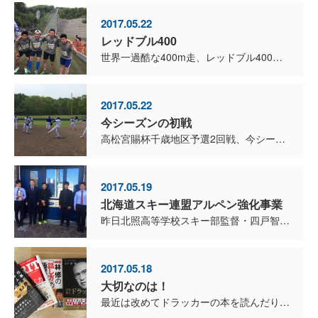
2017.05.22
レッドブル400
世界一過酷な400m走、レッドブル400！ チームドラゴンとチームTWISTが、4×100m走にチャレンジ！ チームドラゴンは1走岡本洸司選手が大きく出遅れたのですが、2走新賢範選...
2017.05.22
今シーズンの初戦
高松宮賜杯千歳地区予選2回戦、今シーズンの初戦です。 陸上自衛隊のチームが対戦相手でしたが、試合結果は9対0、5回コールド勝ちでした。 接戦を予想していたのですが、上手くゲームメイ...
2017.05.19
北海道スキー連盟アルペン強化事業
昨日北照高等学校スキー部監督・四戸智也監督と、選手2人が来社しました。 アメリカのコロラド州カッパーマウンテン・アスペン・ベイルで行われた、北海道スキー連盟アルペン強化事業（海外レース参...
2017.05.18
大切なのは！
最近は改めてドラッカーの本を読んだり、セミナーにも通っています。 来月からは、ブレインクルーやTWISTコーチにも、セミナーに参加してもらう予定です。 大切なのは、何を勉強してきたかよりも...