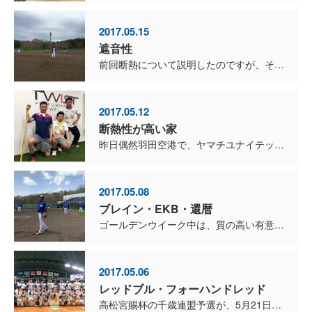
2017.05.15
遮音性
前回断熱について説明したのですが、それに対して遮熱ってなんだと思いますか？ 遮熱とは、日射を吸収しないように反射することや、日射を吸収した結果、温度の高くなった面から出る長波長放射（人が熱を感じる放...
2017.05.12
断熱性が高い家
昨日偶然羽田空港で、ヤマチユナイテッドグループの山地社長にお会いしました。 スポーツに関するブログが多いねと言われたので、定期的に建築の話もしていこうと思います。（笑） みなさんは、ブ...
2017.05.08
ブレイン・EKB・還暦
ゴールデンウイーク中は、質の高い有意義なトレーニングが出来ました。 今シーズンはブレインメンバーが27名に増えたので、大会に合わせてメンバーをセレクトする予定です。 ブレイ...
2017.05.06
レッドブル・フォーハンドレッド
高松宮賜杯の千歳連盟予選が、5月21日に決まりました。 1回戦から強豪チームとに対戦ですが、しっかりと勝ちにいきます。 この大会は若い選手も使って戦うつもりでしたが、初戦はRed Bull...