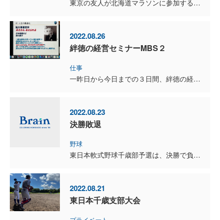
東京の友人が北海道マラソンに参加するのに来道。 レース翌日TWISTでトレーニングして、一緒に会食しました。 小暮さんとは日本で会うのは2回目なんですが、海外ではたくさん一緒にいま...
2022.08.26
絆徳の経営セミナーMBS２
仕事
一昨日から今日までの３日間、絆徳の経営セミナーMBS２に、オンラインで参加しました。 MBSは1〜5迄あるのですが、先月のMBS1では売り上げを上げるためのマーケット（経営の言語化）を学びましたが、...
2022.08.23
決勝敗退
野球
東日本軟式野球千歳部予選は、決勝で負けてしまいました。 1対11、4回コールド負けでした。 千歳地区・支部大会で、コールド負けは初めてじゃないかな〜 対戦相手は若いチームでしたが、ブ...
2022.08.21
東日本千歳支部大会
プライベート