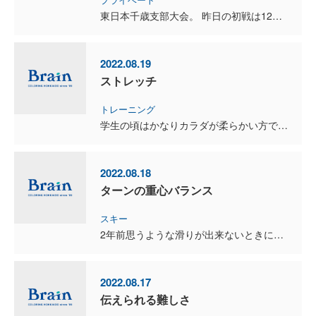
東日本千歳支部大会。 昨日の初戦は12対0で、和田投手が完封勝利。 今日の準決勝は5対1で勝利。 吉田投手がナイスピッチングでした。 午後から決勝ですが、何とか勝ち上がって南北...
2022.08.19
ストレッチ
トレーニング
学生の頃はかなりカラダが柔らかい方でしたが、年齢を重ねるに従ってメチャクチャ固くなってしまいました。 運動前にストレッチはしていたのですが、ただこなすだけで、むしろ避けてきました。 スキー...
2022.08.18
ターンの重心バランス
スキー
2年前思うような滑りが出来ないときに、武田竜コーチから頂いたアドバイスです。 最近不調だと聞いています。 おそらくターン中の重心バランスのズレだと思います。 要はゲートに当たる瞬間で...
2022.08.17
伝えられる難しさ