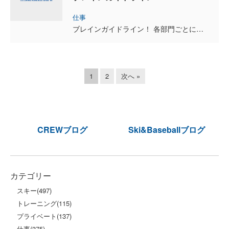
仕事
ブレインガイドライン！ 各部門ごとにしっかりとつくり込んでいるのですが、なかなか理想通りに浸透しません。 定期的に読み直して意識はしているとは思うのですが、期待している結果にまだ繋がってい...
1
2
次へ »
CREWブログ
Ski&Baseballブログ
カテゴリー
スキー
(497)
トレーニング
(115)
プライベート
(137)
仕事
(375)