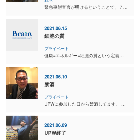
緊急事態宣言が明けるということで、７月の野球大会のスケジュールが決まりました。 高松宮賜杯千歳支部大会が、７月３〜４日。 全日本シニア軟式野球選手権北海道大会が、７月１９〜２１日。 ...
2021.06.15
細胞の質
プライベート
健康=エネルギー=細胞の質という定義が、とてもしっくりきています。 興味がある方は、参考にしてください。 1）呼吸とリンパの力 横隔膜を意識する 8秒呼吸:32秒止める:16秒で吐き出す（...
2021.06.10
禁酒
プライベート
UPWに参加した日から禁酒してます。 今日で８日目です。 結婚してから28年目になりますが、これは自分自身の中では快挙です。 これまでも2年前に鎖骨の手術で入院したときの、4日間が最...
2021.06.09
UPW終了