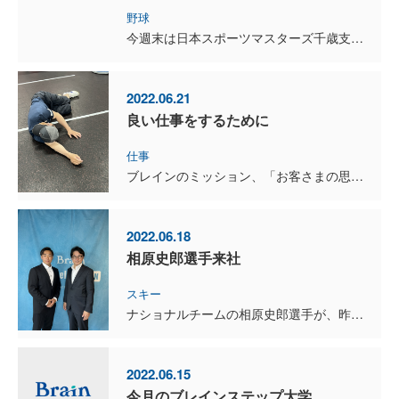
野球
今週末は日本スポーツマスターズ千歳支部予選です。 昨年13連覇が途絶えたので、何とかリベンジしたいのですが、新チームも増えてかなりの激戦になりそうです。 昨日は千歳消防さんとの練習試合でし...
2022.06.21
良い仕事をするために
仕事
ブレインのミッション、「お客さまの思いにこたえる家づくり」 その行動のために、ガイドラインもクレドもある。 しっかりとブランディングをしてきたし、クルーにも浸透させてきたという強い思いもあ...
2022.06.18
相原史郎選手来社
スキー
ナショナルチームの相原史郎選手が、昨シーズンの結果と今シーズンの活動予定を報告しに来社しました。 現在東海大学の４年生なんですが、昨年はヨーロッパカップでも入賞して、ワールドカップにも出場したア...
2022.06.15
今月のブレインステップ大学