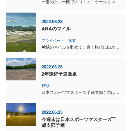
一部のクルー間でのコミュニケーションが、なかなか難しいようだ。 コミュニケーションには、「意味」と「意識」という２つの概念が鍵となる。 コミュニケーションの前提にあるミッションやクレドの内...
2022.06.28
ANAのマイル
プライベート
家族
ANAのマイルを貯めて、良く旅行に出かけます。 飛行機に乗ることが大好きで、機内では読書をしたり、ブログを書いたり、Evernoteを読み返しています。 今も機内で、このブログを書いています。...
2022.06.26
2年連続予選敗退
野球
日本スポーツマスターズ千歳支部予選は、2回戦で敗退しました。 初戦は4対1で勝ちましたが、2回戦は昨年負けたチームに8対9で敗戦。 ブレインとして挑み続けてきた大会なんですが、昨年支部優勝13...
2022.06.23
今週末は日本スポーツマスターズ千
歳支部予選