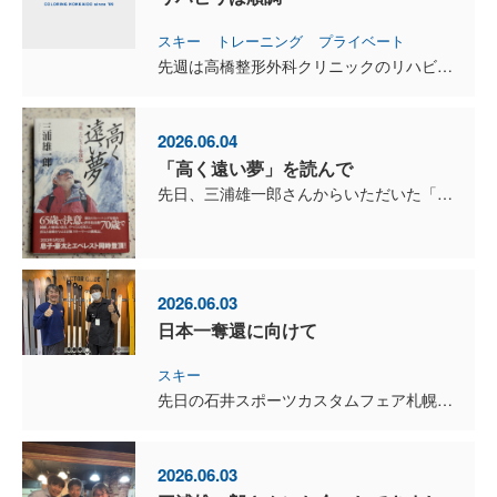
スキー
トレーニング
プライベート
先週は高橋整形外科クリニックのリハビリに、6回通いました。 おかげさまで膝もスムーズに120度以上曲がるようになり、日常生活ではかなり普通に動けるようになってきました。 ただ、少し無理に歩...
2026.06.04
「高く遠い夢」を読んで
先日、三浦雄一郎さんからいただいた「高く遠い夢」を読みました。 この本は、2003年に70歳でエベレスト登頂を達成した記録です。読み進めるうちに、その挑戦の壮絶さに何度も驚かされました。...
2026.06.03
日本一奪還に向けて
スキー
先日の石井スポーツカスタムフェア札幌会場では、ベクターグライドの秋庭さんとお会いし、来シーズンのマスターズで使用するスキーについて打ち合わせをさせて頂きました。 来シーズンに向けてどんな...
2026.06.03