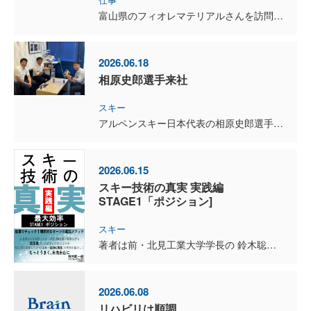
富山県のフィオレマテリアルさんを訪問してきました。 今回の目的は、オーダーキッチン、洗面化粧台、そして家具の打ち合わせです。 ショールームを見学させていただき、製作工程から仕上げまで詳しく...
2026.06.18
相原史郎選手来社
スキー
アルペンスキー日本代表の相原史郎選手と、コーチ兼サービスマンの大越龍之介くんが来社してくれました。 今シーズンの活動報告を聞かせてもらいましたが、本当に素晴らしいシーズンだったと思います。 ...
2026.06.15
スキー技術の真実 実践編
STAGE1「ポジション]
スキー
著者は前・北見工業大学学長の 鈴木聡一郎 氏。 そして、その理論を実践するのが全日本スキー技術選手権6連覇の 武田竜 選手です。 今回、STAGE1「ポジション」を読みながら、竜くんの滑り...
2026.06.08
リハビリは順調