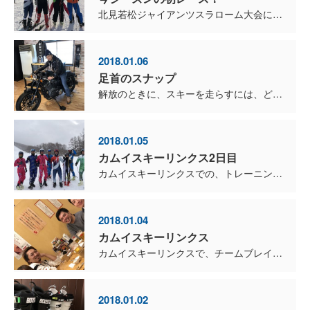
北見若松ジャイアンツスラローム大会に参戦してきました。 今シーズンの初レースです！ 18歳以上のクラスでしたが、なんとDr.小山健司選手（国体レーサー）も、エントリーしているじゃありません...
2018.01.06
足首のスナップ
解放のときに、スキーを走らすには、どうしたらいいんだろう。 Ryuコーチは、足首のスナップを効かせているみたいです。 足首のスナップ？ 要するに走ったり、飛んだりするときと同じで動き...
2018.01.05
カムイスキーリンクス2日目
カムイスキーリンクスでの、トレーニング2日目。 今日も白樺第一リフト横の、緩斜面コースです。 実は昨日右手首を痛めてしまい、今日はストックが持てません。 仕方がないので、ノー...
2018.01.04
カムイスキーリンクス
カムイスキーリンクスで、チームブレインのトレーニング。 韓国のレースに参戦する賢範くん以外は、全員参加です。 約40秒位の緩斜面のコースでしたが、スピードが全然出ないので、スキーを撓ませら...
2018.01.02