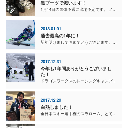
黒ブーツで戦います！
1月14日の国体予選に出場予定です。 ノーポイントなので、おそらく最年長で一番最後のスタートじゃないかな〜。 ですので今シーズンはシーズンインから、R30のスキーでトレーニングしています。...
2018.01.01
過去最高の1年に！
新年明けましておめでとうございます。 今年はアーキテクトメネジメントで、新商品の開発、発表、販売を考えています。 現在準備中ですが、今までに前例のないチャレンジなので、今からとても楽しみで...
2017.12.31
今年も1年間ありがとうございまし
た！
ドラゴンワークスのレーシングキャンプに、2日間参加してきました。 チームブレインの選手の他に、オリンピックの出場を決めた石井智也くんも、一緒にトレーニングです。 シーズン中に一緒に滑る機会...
2017.12.29
白熱しました！
全日本スキー選手権のスラローム、とても白熱した素晴らしいレースでしたね。 優勝は湯浅選手、2位成田選手、3位中村舜選手。 成田選手と舜くんとの差は、コンマ0.01秒差。 ２月...