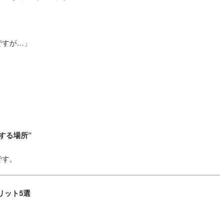
ですが…」
。
する場所”
です。
リット5選