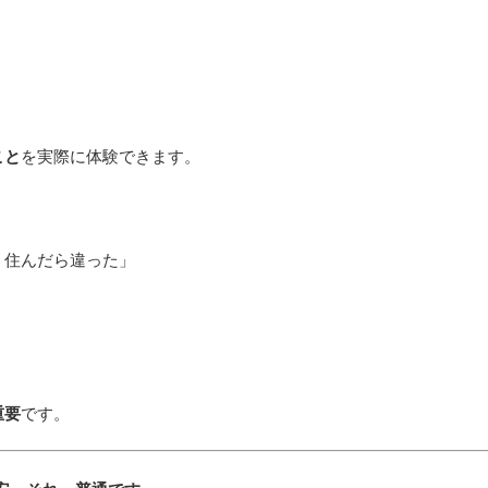
こと
を実際に体験できます。
、住んだら違った」
重要
です。