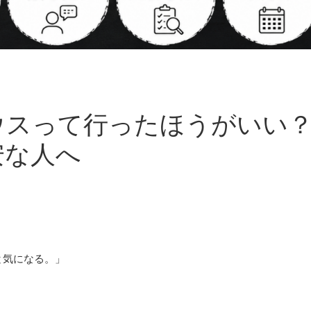
ウスって行ったほうがいい
安な人へ
と気になる。」