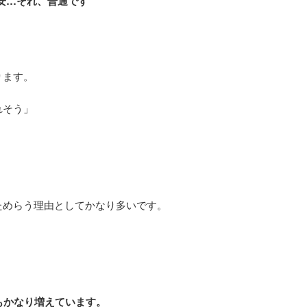
安…それ、普通です
ります。
れそう」
ためらう理由としてかなり多いです。
もかなり増えています。