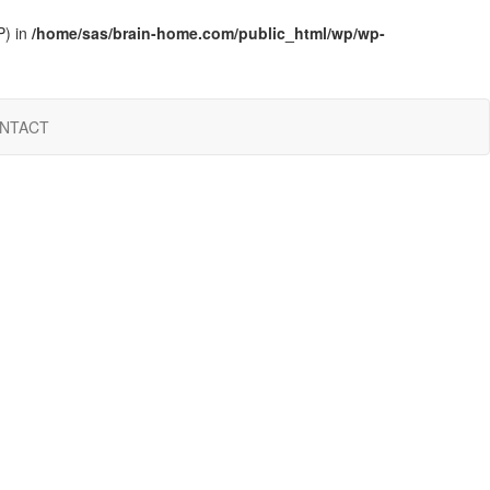
P) in
/home/sas/brain-home.com/public_html/wp/wp-
NTACT