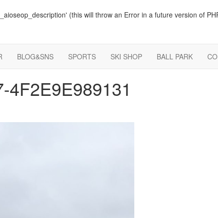
ioseop_description' (this will throw an Error in a future version of PH
R
BLOG&SNS
SPORTS
SKI SHOP
BALL PARK
CO
7-4F2E9E989131