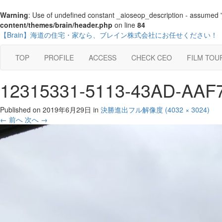
Warning
: Use of undefined constant _aioseop_description - assumed '_a
content/themes/brain/header.php
on line
84
【Brain】海道の住宅・家なら、ブレイン株式会社にお任せください！
TOP
PROFILE
ACCESS
CHECK CEO
FILM TOU
12315331-5113-43AD-AAF
Published on
2019年6月29日
in
決勝進出
フル解像度 (4032 × 3024)
←
前へ
次へ
→